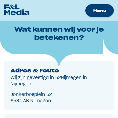
Menu
Wat kunnen wij voor je
Merken
betekenen?
Nieuws
Samenwerkingen
Werken bij
Over Ons
Adres & route
Contact
Wij zijn gevestigd in 52Nijmegen in
Nijmegen.
Adverteren
Jonkerbosplein 52
6534 AB Nijmegen