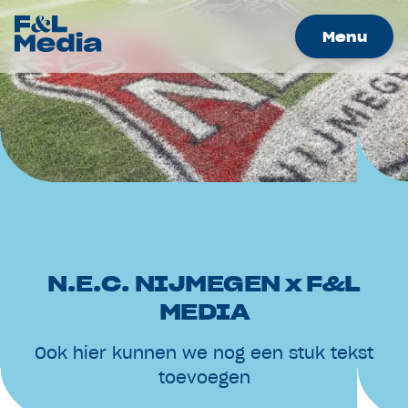
Menu
Merken
Nieuws
Samenwerkingen
Werken bij
Over Ons
Contact
N.E.C. NIJMEGEN x F&L
Adverteren
MEDIA
Ook hier kunnen we nog een stuk tekst
toevoegen