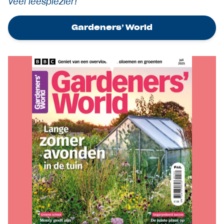
Veel leesplezier!
Gardeners’ World