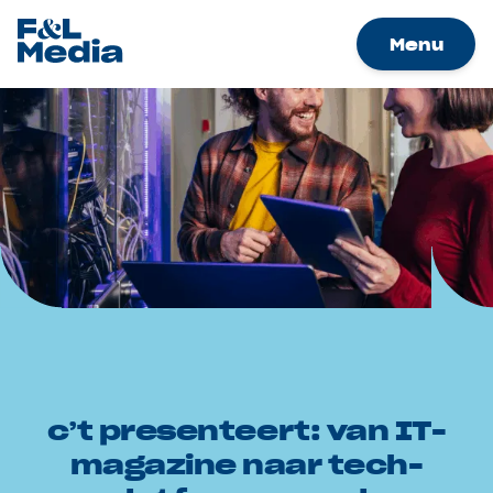
Menu
Merken
Nieuws
Samenwerkingen
Werken bij
Over Ons
Contact
Adverteren
c’t presenteert: van IT-
magazine naar tech-