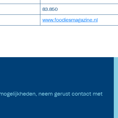
83.850
www.foodiesmagazine.nl
mogelijkheden, neem gerust contact met