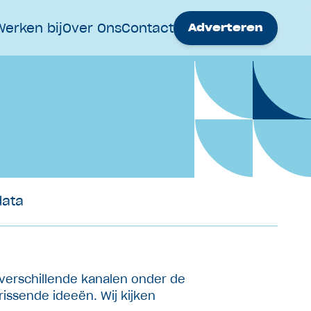
Werken bij
Over Ons
Contact
Adverteren
data
 verschillende kanalen onder de
issende ideeën. Wij kijken