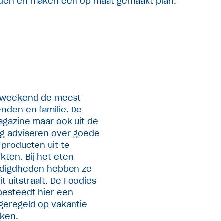
eden en maken een op maat gemaakt plan.
et weekend de meest
enden en familie. De
magazine maar ook uit de
raag adviseren over goede
producten uit te
kten. Bij het eten
nodigdheden hebben ze
t uitstraalt. De Foodies
besteedt hier een
 geregeld op vakantie
eken.