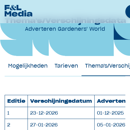
Thema's/Verschijningsdata
Adverteren Gardeners' World
Merken
Nieuws
Samenwerkingen
Werken bij
Mogelijkheden
Tarieven
Thema's/Verschi
Over Ons
Contact
Adverteren
Editie
Verschijningsdatum
Advertent
1
23-12-2026
01-12-2025
2
27-01-2026
05-01-2026