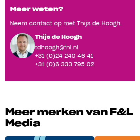
Meer weten?
Neem contact op met Thijs de Hoogh.
Thijs de Hoogh
tdhoogh@fnl.nl
+31 (0)24 240 46 41
+31 (0)6 333 795 02
Meer merken van F&L
Media