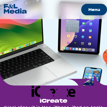
Menu
Merken
Nieuws
Samenwerkingen
Werken bij
Over Ons
Contact
Adverteren
iCreate